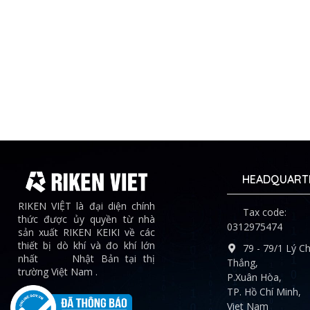
HEADQUART
RIKEN VIỆT là đại diện chính
Tax code:
thức được ủy quyền từ nhà
0312975474
sản xuất RIKEN KEIKI về các
thiết bị dò khí và đo khí lớn
79 - 79/1 Lý Ch
nhất Nhật Bản tại thị
Thắng,
trường Việt Nam .
P.Xuân Hòa,
TP. Hồ Chí Minh,
Viet Nam