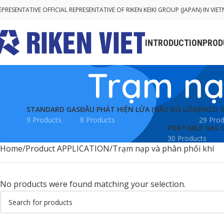
EPRESENTATIVE OFFICIAL REPRESENTATIVE OF RIKEN KEIKI GROUP (JAPAN) IN VIE
INTRODUCTION
PROD
Trạm nạ
STANDARD GAS
ĐẦU PHÁT HIỆN LỬA (ĐẦU DÒ LỬA)
FIXED 
9 Products
8 Products
29 Prod
PORTABLE GAS 
30 Products
Home
Product APPLICATION
Trạm nạp và phân phối khí
No products were found matching your selection.