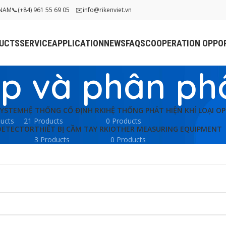
TNAM
📞
(+84) 961 55 69 05
✉️
info@rikenviet.vn
UCTS
SERVICE
APPLICATION
NEWS
FAQS
COOPERATION OPPOR
p và phân phố
SYSTEM
HỆ THỐNG CỐ ĐỊNH RKI
HỆ THỐNG PHÁT HIỆN KHÍ LOẠI O
ucts
21 Products
0 Products
DETECTOR
THIẾT BỊ CẦM TAY RKI
OTHER MEASURING EQUIPMENT
3 Products
0 Products